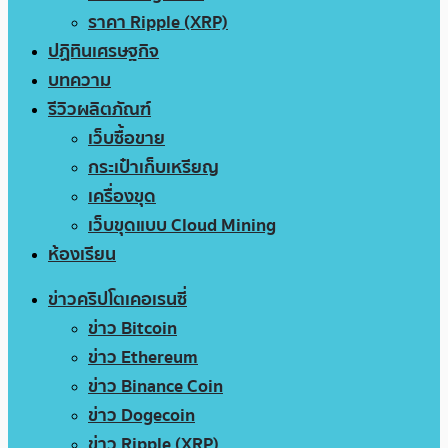
ราคา Ripple (XRP)
ปฏิทินเศรษฐกิจ
บทความ
รีวิวผลิตภัณฑ์
เว็บซื้อขาย
กระเป๋าเก็บเหรียญ
เครื่องขุด
เว็บขุดแบบ Cloud Mining
ห้องเรียน
ข่าวคริปโตเคอเรนซี่
ข่าว Bitcoin
ข่าว Ethereum
ข่าว Binance Coin
ข่าว Dogecoin
ข่าว Ripple (XRP)