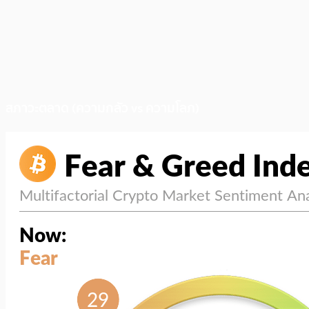
สภาวะตลาด (ความกลัว vs ความโลภ)