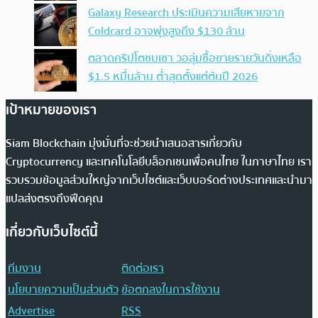
Galaxy Research ประเมินความเสียหายจาก
Coldcard อาจพุ่งสูงถึง $130 ล้าน
ตลาดคริปโตซบเซา วอลุ่มซื้อขายรายวันดิ่งเหลือ
$1.5 หมื่นล้าน ต่ำสุดตั้งแต่ต้นปี 2026
เป้าหมายของเรา
Siam Blockchain มุ่งมั่นที่จะช่วยนำเสนอสารเกี่ยวกับ
Cryptocurrency และเทคโนโลยีบล็อกเชนเพื่อคนไทย ในภาษาไทย เรา
รวบรวมข้อมูลส่วนใหญ่จากเว็บไซต์และเว็บบอร์ดต่างประเทศและนำมา
แปลส่งตรงถึงฟีดคุณ
เกี่ยวกับเว็บไซต์นี้
ทีมงาน
ติดต่อเรา
นโยบายความเป็นส่วนตัว
ข้อตกลงในการใช้งาน
Advertise
RSS