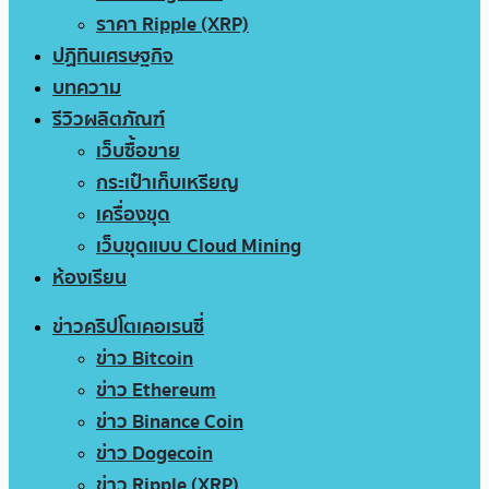
ราคา Ripple (XRP)
ปฏิทินเศรษฐกิจ
บทความ
รีวิวผลิตภัณฑ์
เว็บซื้อขาย
กระเป๋าเก็บเหรียญ
เครื่องขุด
เว็บขุดแบบ Cloud Mining
ห้องเรียน
ข่าวคริปโตเคอเรนซี่
ข่าว Bitcoin
ข่าว Ethereum
ข่าว Binance Coin
ข่าว Dogecoin
ข่าว Ripple (XRP)