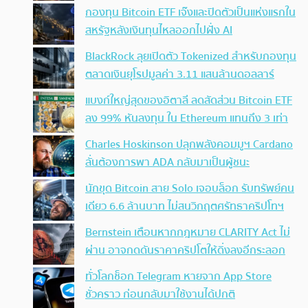
กองทุน Bitcoin ETF เจ๊งและปิดตัวเป็นแห่งแรกใน
สหรัฐหลังเงินทุนไหลออกไปฝั่ง AI
BlackRock ลุยเปิดตัว Tokenized สำหรับกองทุน
ตลาดเงินยุโรปมูลค่า 3.11 แสนล้านดอลลาร์
แบงก์ใหญ่สุดของอิตาลี ลดสัดส่วน Bitcoin ETF
ลง 99% หันลงทุน ใน Ethereum แทนถึง 3 เท่า
Charles Hoskinson ปลุกพลังคอมมูฯ Cardano
ลั่นต้องการพา ADA กลับมาเป็นผู้ชนะ
นักขุด Bitcoin สาย Solo เจอบล็อก รับทรัพย์คน
เดียว 6.6 ล้านบาท ไม่สนวิกฤตศรัทธาคริปโทฯ
Bernstein เตือนหากกฎหมาย CLARITY Act ไม่
ผ่าน อาจกดดันราคาคริปโตให้ดิ่งลงอีกระลอก
ทั่วโลกช็อก Telegram หายจาก App Store
ชั่วคราว ก่อนกลับมาใช้งานได้ปกติ