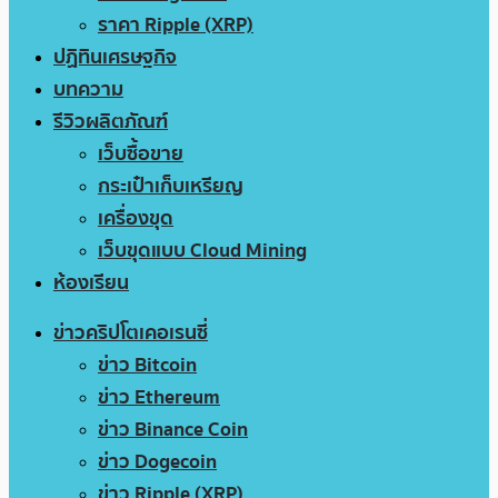
ราคา Ripple (XRP)
ปฏิทินเศรษฐกิจ
บทความ
รีวิวผลิตภัณฑ์
เว็บซื้อขาย
กระเป๋าเก็บเหรียญ
เครื่องขุด
เว็บขุดแบบ Cloud Mining
ห้องเรียน
ข่าวคริปโตเคอเรนซี่
ข่าว Bitcoin
ข่าว Ethereum
ข่าว Binance Coin
ข่าว Dogecoin
ข่าว Ripple (XRP)