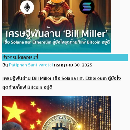
ข่าวคริปโตเคอเรนซี่
By
Patiphan Santivarotai
กรกฎาคม 30, 2025
เศรษฐีพันล้าน Bill Miller เชื่อ Solana และ Ethereum สู้ยังไง
สุดท้ายก็แพ้ Bitcoin อยู่ดี