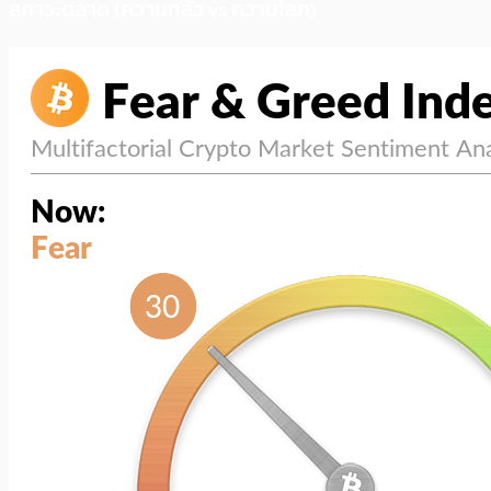
สภาวะตลาด (ความกลัว vs ความโลภ)