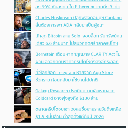
ลง 99% หันลงทุน ใน Ethereum แทนถึง 3 เท่า
Charles Hoskinson ปลุกพลังคอมมูฯ Cardano
ลั่นต้องการพา ADA กลับมาเป็นผู้ชนะ
นักขุด Bitcoin สาย Solo เจอบล็อก รับทรัพย์คน
เดียว 6.6 ล้านบาท ไม่สนวิกฤตศรัทธาคริปโทฯ
Bernstein เตือนหากกฎหมาย CLARITY Act ไม่
ผ่าน อาจกดดันราคาคริปโตให้ดิ่งลงอีกระลอก
ทั่วโลกช็อก Telegram หายจาก App Store
ชั่วคราว ก่อนกลับมาใช้งานได้ปกติ
Galaxy Research ประเมินความเสียหายจาก
Coldcard อาจพุ่งสูงถึง $130 ล้าน
ตลาดคริปโตซบเซา วอลุ่มซื้อขายรายวันดิ่งเหลือ
$1.5 หมื่นล้าน ต่ำสุดตั้งแต่ต้นปี 2026