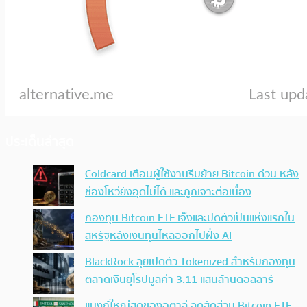
ประเด็นล่าสุด
Coldcard เตือนผู้ใช้งานรีบย้าย Bitcoin ด่วน หลัง
ช่องโหว่ยังอุดไม่ได้ และถูกเจาะต่อเนื่อง
กองทุน Bitcoin ETF เจ๊งและปิดตัวเป็นแห่งแรกใน
สหรัฐหลังเงินทุนไหลออกไปฝั่ง AI
BlackRock ลุยเปิดตัว Tokenized สำหรับกองทุน
ตลาดเงินยุโรปมูลค่า 3.11 แสนล้านดอลลาร์
แบงก์ใหญ่สุดของอิตาลี ลดสัดส่วน Bitcoin ETF