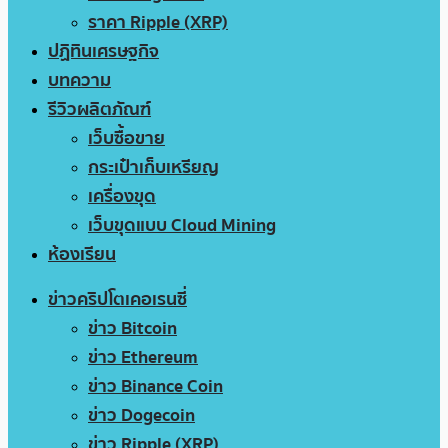
ราคา Ripple (XRP)
ปฏิทินเศรษฐกิจ
บทความ
รีวิวผลิตภัณฑ์
เว็บซื้อขาย
กระเป๋าเก็บเหรียญ
เครื่องขุด
เว็บขุดแบบ Cloud Mining
ห้องเรียน
ข่าวคริปโตเคอเรนซี่
ข่าว Bitcoin
ข่าว Ethereum
ข่าว Binance Coin
ข่าว Dogecoin
ข่าว Ripple (XRP)