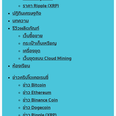
ราคา Ripple (XRP)
ปฏิทินเศรษฐกิจ
บทความ
รีวิวผลิตภัณฑ์
เว็บซื้อขาย
กระเป๋าเก็บเหรียญ
เครื่องขุด
เว็บขุดแบบ Cloud Mining
ห้องเรียน
ข่าวคริปโตเคอเรนซี่
ข่าว Bitcoin
ข่าว Ethereum
ข่าว Binance Coin
ข่าว Dogecoin
ข่าว Ripple (XRP)