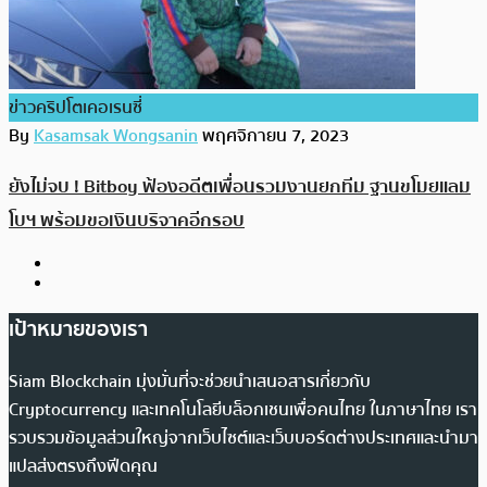
ข่าวคริปโตเคอเรนซี่
By
Kasamsak Wongsanin
พฤศจิกายน 7, 2023
ยังไม่จบ ! Bitboy ฟ้องอดีตเพื่อนรวมงานยกทีม ฐานขโมยแลม
โบฯ พร้อมขอเงินบริจาคอีกรอบ
เป้าหมายของเรา
Siam Blockchain มุ่งมั่นที่จะช่วยนำเสนอสารเกี่ยวกับ
Cryptocurrency และเทคโนโลยีบล็อกเชนเพื่อคนไทย ในภาษาไทย เรา
รวบรวมข้อมูลส่วนใหญ่จากเว็บไซต์และเว็บบอร์ดต่างประเทศและนำมา
แปลส่งตรงถึงฟีดคุณ