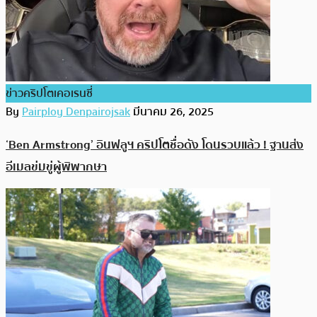
ข่าวคริปโตเคอเรนซี่
By
Pairploy Denpairojsak
มีนาคม 26, 2025
‘Ben Armstrong’ อินฟลูฯ คริปโตชื่อดัง โดนรวบแล้ว ! ฐานส่ง
อีเมลข่มขู่ผู้พิพากษา