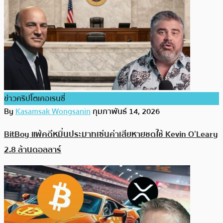
ข่าวคริปโตเคอเรนซี่
By
Kasamsak Wongsanin
กุมภาพันธ์ 14, 2026
BitBoy แพ้คดีหมิ่นประมาทเซ่นค่าเสียหายชดใช้ Kevin O’Leary
2.8 ล้านดอลลาร์