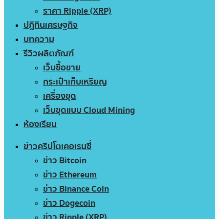
ราคา Ripple (XRP)
ปฏิทินเศรษฐกิจ
บทความ
รีวิวผลิตภัณฑ์
เว็บซื้อขาย
กระเป๋าเก็บเหรียญ
เครื่องขุด
เว็บขุดแบบ Cloud Mining
ห้องเรียน
ข่าวคริปโตเคอเรนซี่
ข่าว Bitcoin
ข่าว Ethereum
ข่าว Binance Coin
ข่าว Dogecoin
ข่าว Ripple (XRP)