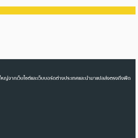
วนใหญ่จากเว็บไซต์และเว็บบอร์ดต่างประเทศและนำมาแปลส่งตรงถึงฟีด