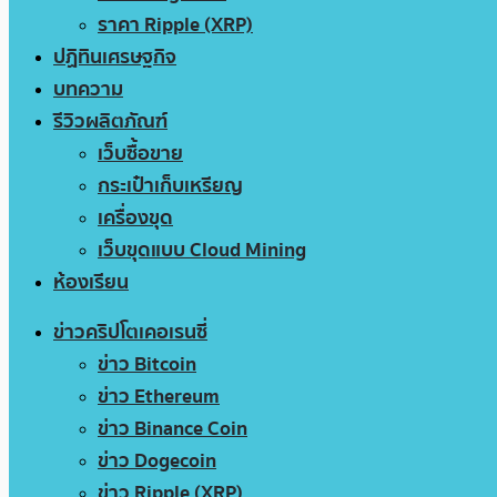
ราคา Ripple (XRP)
ปฏิทินเศรษฐกิจ
บทความ
รีวิวผลิตภัณฑ์
เว็บซื้อขาย
กระเป๋าเก็บเหรียญ
เครื่องขุด
เว็บขุดแบบ Cloud Mining
ห้องเรียน
ข่าวคริปโตเคอเรนซี่
ข่าว Bitcoin
ข่าว Ethereum
ข่าว Binance Coin
ข่าว Dogecoin
ข่าว Ripple (XRP)