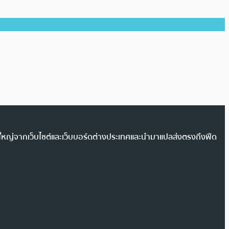
วนใหญ่จากเว็บไซต์และเว็บบอร์ดต่างประเทศและนำมาแปลส่งตรงถึงฟีด