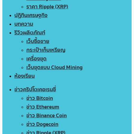
ราคา Ripple (XRP)
ปฏิทินเศรษฐกิจ
บทความ
รีวิวผลิตภัณฑ์
เว็บซื้อขาย
กระเป๋าเก็บเหรียญ
เครื่องขุด
เว็บขุดแบบ Cloud Mining
ห้องเรียน
ข่าวคริปโตเคอเรนซี่
ข่าว Bitcoin
ข่าว Ethereum
ข่าว Binance Coin
ข่าว Dogecoin
ข่าว Ripple (XRP)