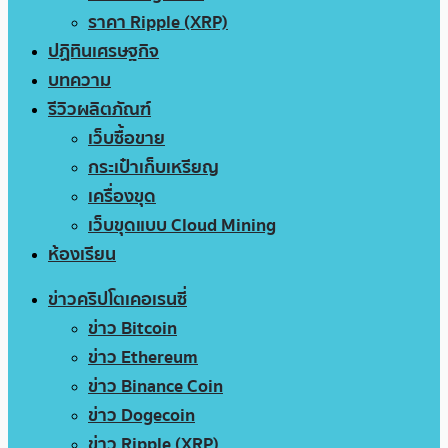
ราคา Ripple (XRP)
ปฏิทินเศรษฐกิจ
บทความ
รีวิวผลิตภัณฑ์
เว็บซื้อขาย
กระเป๋าเก็บเหรียญ
เครื่องขุด
เว็บขุดแบบ Cloud Mining
ห้องเรียน
ข่าวคริปโตเคอเรนซี่
ข่าว Bitcoin
ข่าว Ethereum
ข่าว Binance Coin
ข่าว Dogecoin
ข่าว Ripple (XRP)