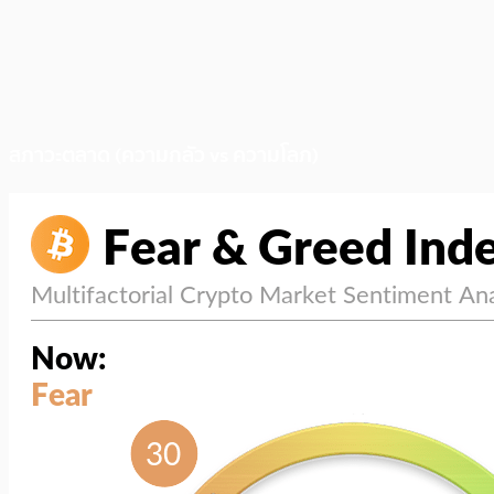
สภาวะตลาด (ความกลัว vs ความโลภ)