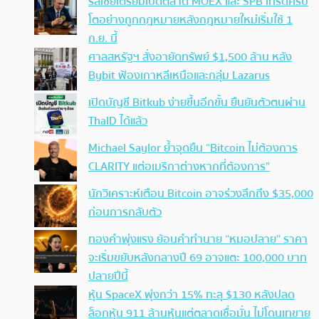
รัสเซียเตรียมเปิดตลาด MOEX และ SPB เทรดคริป
โตอย่างถูกกฎหมายหลังกฎหมายใหม่เริ่มใช้ 1
ก.ย. นี้
ศาลสหรัฐฯ สั่งอายัดทรัพย์ $1,500 ล้าน หลัง
Bybit ฟ้องเกาหลีเหนือและกลุ่ม Lazarus
เปิดบัญชี Bitkub ง่ายขึ้นอีกขั้น ยืนยันตัวตนผ่าน
ThaID ได้แล้ว
Michael Saylor ย้ำจุดยืน “Bitcoin ไม่ต้องการ
CLARITY แต่อเมริกาต่างหากที่ต้องการ”
นักวิเคราะห์เตือน Bitcoin อาจร่วงลึกถึง $35,000
ก่อนการกลับตัว
ทองคำพุ่งแรง ย้อนคำทำนาย “หมอปลาย” ราคา
จะเริ่มขยับหลังกลางปี 69 อาจแตะ 100,000 บาท
ปลายปีนี้
หุ้น SpaceX พุ่งกว่า 15% ทะลุ $130 หลังปลด
ล็อกหุ้น 911 ล้านหุ้นแต่ตลาดเชื่อมั่น ไม่โดนเทขาย