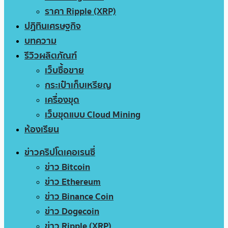
ราคา Ripple (XRP)
ปฏิทินเศรษฐกิจ
บทความ
รีวิวผลิตภัณฑ์
เว็บซื้อขาย
กระเป๋าเก็บเหรียญ
เครื่องขุด
เว็บขุดแบบ Cloud Mining
ห้องเรียน
ข่าวคริปโตเคอเรนซี่
ข่าว Bitcoin
ข่าว Ethereum
ข่าว Binance Coin
ข่าว Dogecoin
ข่าว Ripple (XRP)