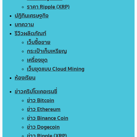
ราคา Ripple (XRP)
ปฏิทินเศรษฐกิจ
บทความ
รีวิวผลิตภัณฑ์
เว็บซื้อขาย
กระเป๋าเก็บเหรียญ
เครื่องขุด
เว็บขุดแบบ Cloud Mining
ห้องเรียน
ข่าวคริปโตเคอเรนซี่
ข่าว Bitcoin
ข่าว Ethereum
ข่าว Binance Coin
ข่าว Dogecoin
ข่าว Ripple (XRP)