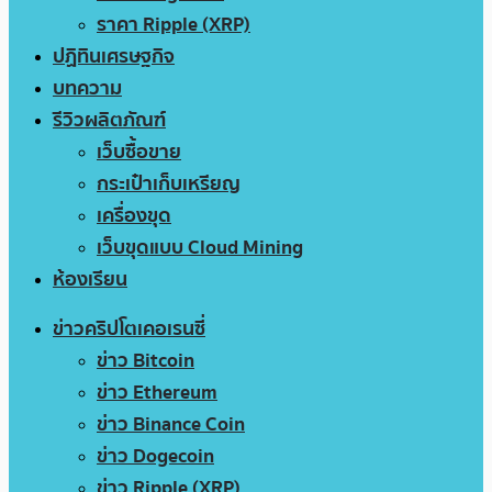
ราคา Ripple (XRP)
ปฏิทินเศรษฐกิจ
บทความ
รีวิวผลิตภัณฑ์
เว็บซื้อขาย
กระเป๋าเก็บเหรียญ
เครื่องขุด
เว็บขุดแบบ Cloud Mining
ห้องเรียน
ข่าวคริปโตเคอเรนซี่
ข่าว Bitcoin
ข่าว Ethereum
ข่าว Binance Coin
ข่าว Dogecoin
ข่าว Ripple (XRP)