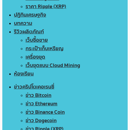
ราคา Ripple (XRP)
ปฏิทินเศรษฐกิจ
บทความ
รีวิวผลิตภัณฑ์
เว็บซื้อขาย
กระเป๋าเก็บเหรียญ
เครื่องขุด
เว็บขุดแบบ Cloud Mining
ห้องเรียน
ข่าวคริปโตเคอเรนซี่
ข่าว Bitcoin
ข่าว Ethereum
ข่าว Binance Coin
ข่าว Dogecoin
ข่าว Ripple (XRP)