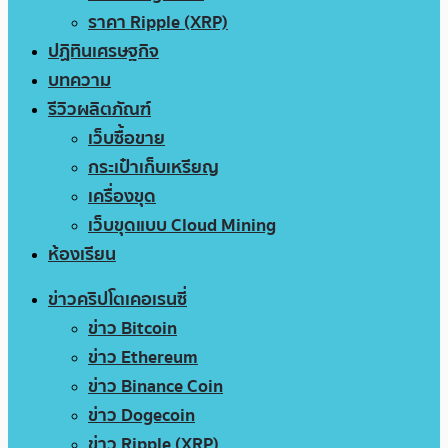
ราคา Ripple (XRP)
ปฏิทินเศรษฐกิจ
บทความ
รีวิวผลิตภัณฑ์
เว็บซื้อขาย
กระเป๋าเก็บเหรียญ
เครื่องขุด
เว็บขุดแบบ Cloud Mining
ห้องเรียน
ข่าวคริปโตเคอเรนซี่
ข่าว Bitcoin
ข่าว Ethereum
ข่าว Binance Coin
ข่าว Dogecoin
ข่าว Ripple (XRP)