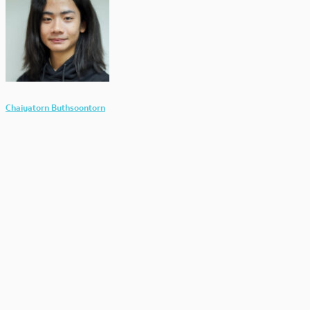
Chaiyatorn Buthsoontorn