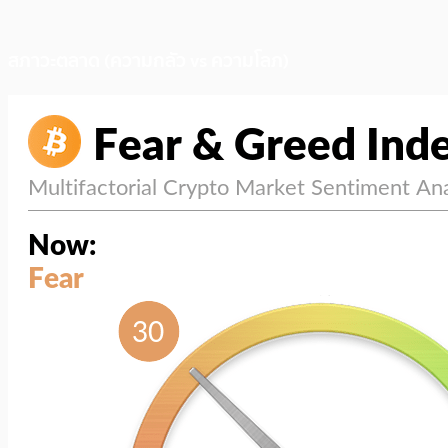
สภาวะตลาด (ความกลัว vs ความโลภ)