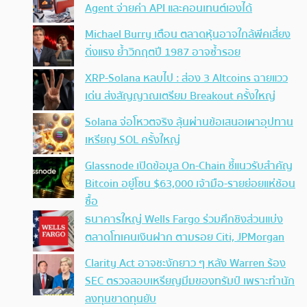
Agent จ่ายค่า API และคอนเทนต์เองได้
Michael Burry เตือน ตลาดหุ้นอาจใกล้พีคเสี่ยง
ดิ่งแรง ย้ำวิกฤตปี 1987 อาจซ้ำรอย
XRP-Solana หลบไป : ส่อง 3 Altcoins ฉายแวว
เด่น ส่งสัญญาณเตรียม Breakout ครั้งใหญ่
Solana จ่อโหวตจริง ลุ้นผ่านข้อเสนอเผาอุปทาน
เหรียญ SOL ครั้งใหญ่
Glassnode เปิดข้อมูล On-Chain ชี้แนวรับสำคัญ
Bitcoin อยู่โซน $63,000 เจ้ามือ-รายย่อยแห่ช้อน
ซื้อ
ธนาคารใหญ่ Wells Fargo ร่วมศึกชิงส่วนแบ่ง
ตลาดโทเคนเงินฝาก ตามรอย Citi, JPMorgan
Clarity Act อาจชะงักยาว ๆ หลัง Warren ร้อง
SEC ตรวจสอบเหรียญมีมของทรัมป์ เพราะทำนัก
ลงทุนขาดทุนยับ