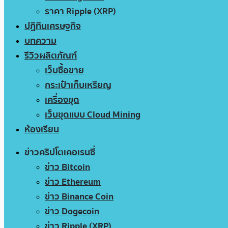
ราคา Ripple (XRP)
ปฏิทินเศรษฐกิจ
บทความ
รีวิวผลิตภัณฑ์
เว็บซื้อขาย
กระเป๋าเก็บเหรียญ
เครื่องขุด
เว็บขุดแบบ Cloud Mining
ห้องเรียน
ข่าวคริปโตเคอเรนซี่
ข่าว Bitcoin
ข่าว Ethereum
ข่าว Binance Coin
ข่าว Dogecoin
ข่าว Ripple (XRP)