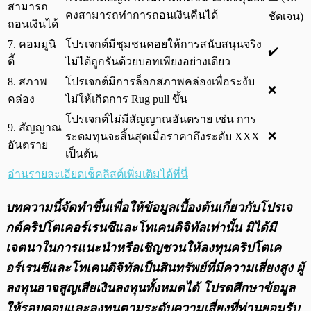
สามารถ
คงสามารถทำการถอนเงินคืนได้
ชัดเจน)
ถอนเงินได้
7. คอมมูนิ
โปรเจกต์มีชุมชนคอยให้การสนับสนุนจริง
✔️
ตี้
ไม่ได้ถูกรันด้วยบอทเพียงอย่างเดียว
8. สภาพ
โปรเจกต์มีการล็อกสภาพคล่องเพื่อระงับ
❌
คล่อง
ไม่ให้เกิดการ Rug pull ขึ้น
โปรเจกต์ไม่มีสัญญาณอันตราย เช่น การ
9. สัญญาณ
❌
ระดมทุนจะสิ้นสุดเมื่อราคาถึงระดับ XXX
อันตราย
เป็นต้น
อ่านรายละเอียดเช็คลิสต์เพิ่มเติมได้ที่นี่
บทความนี้จัดทำขึ้นเพื่อให้ข้อมูลเบื้องต้นเกี่ยวกับโปรเจ
กต์คริปโตเคอร์เรนซีและโทเคนดิจิทัลเท่านั้น มิได้มี
เจตนาในการแนะนำหรือเชิญชวนให้ลงทุนคริปโตเค
อร์เรนซีและโทเคนดิจิทัลเป็นสินทรัพย์ที่มีความเสี่ยงสูง ผู้
ลงทุนอาจสูญเสียเงินลงทุนทั้งหมดได้ โปรดศึกษาข้อมูล
ให้รอบคอบและลงทุนตามระดับความเสี่ยงที่ท่านยอมรับ