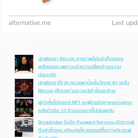
ประเด็นล่าสุด
นักพัฒนา Bitcoin สารภาพไม่กล้าถือครอง
เหรียญเยอะเพราะกลัวความเสี่ยงด้านความ
ปลอดภัย
นักพัฒนาใช้ AI ตรวจพบบั๊กขั้นวิกฤต 85 จุดใน
Bitcoin เตือนสถานการณ์เข้าขั้นเลวร้าย
ผู้ก่อตั้งโปรเจกต์ NFT ถูกฟ้องข้อหาหลอกลงทุน
หลังนำเงิน 10 ล้านดอลลาร์ไปเล่นพนัน
Broadridge จับมือ Payward Services เปิดทางผู้
ถือหุ้นโทเคน xStocksโหวตลงมติในการประชุมผู้