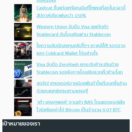
ถือหุ้นจริง
Cashcat ขึ้นแท่นเหรียญมีมที่โตแรงที่สุดในเวลานี้
สัปดาห์เดียวพุ่งกว่า 150%
Western Union จับมือ Visa ลุยเปิดตัว
Stablecard ดันโอนเงินผ่าน Stablecoin
ไขความลับนักลงทุนคริปโทฯ เกาหลีใต้! รอดจาก
แฮก Coldcard Wallet ได้อย่างไร
Visa จับมือ ZeroHash ยกระดับชำระเงินด้วย
Stablecoin รองรับการโอนเงินรวดเร็วข้ามโลก
สุดจัด! เทรดเดอร์อายุน้อยฟันกำไรเกือบครึ่งล้าน
ด้วยกลยุทธ์เทรดตามเศรษฐี
‘เต๋า เศรษฐพงศ์’ งานเข้า NAS โดนแฮกเกอร์ฝัง
ไวรัสเรียกค่าไถ่ Bitcoin เป็นจำนวน 0.07 BTC
เป้าหมายของเรา