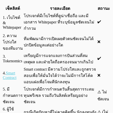
เช็คลิสต์
รายละเอียด
สถานะ
โปรเจกต์มีเว็บไซต์ที่ดูน่าเชื่อถือ และมี
1. เว็บไซต์
✔️
เอกสาร Whitepaper ที่ระบุข้อมูลชัดเจนไม่
&
Whitepaper
กำกวม
2. ความ
ทีมพัฒนามีการเปิดเผยตัวตนชัดเจนไม่ได้
❌
โปร่งใส
ปกปิดข้อมูลแต่อย่างใด
ของทีมงาน
เหรียญมีการแจกแจงการปันส่วนที่สม
3.
✔️
Tokenomics
เหตุผล และฝ่ายใดถือครองจนมากเกินไป
Smart contract มีความโปร่งใสและถูกตรวจ
4.
Smart
❌
สอบเพื่อให้มั่นใจได้ว่าจะไม่มีการใส่โค้ด
Contract
แอบแฝงเพื่อโจมตีนักลงทุน
5. มี
โปรเจกต์มีการกำหนดวันสิ้นสุดการระดม
⚠️ ไม่
กำหนดการ
ทุนพรีเซล รวมถึงวันลิสต์เหรียญอย่าง
ชัดเจน
ชัดเจน
ชัดเจน
6. ผู้ใช้
⚠️ (ไม่
กรณีเกิดปัญหาที่ไม่คาดคิดขึ้น นักลงทุนยัง