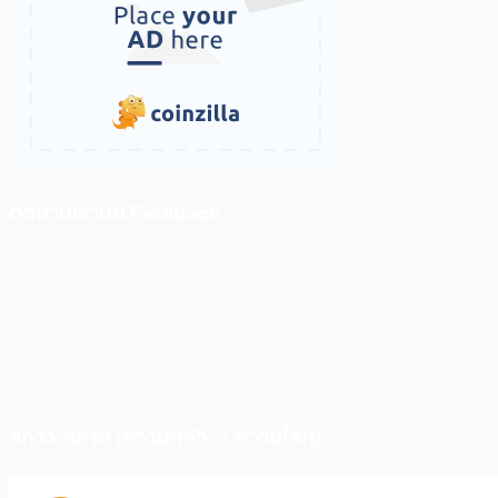
ติดตามเราบน Facebook
สภาวะตลาด (ความกลัว vs ความโลภ)