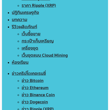
ราคา Ripple (XRP)
ปฏิทินเศรษฐกิจ
บทความ
รีวิวผลิตภัณฑ์
เว็บซื้อขาย
กระเป๋าเก็บเหรียญ
เครื่องขุด
เว็บขุดแบบ Cloud Mining
ห้องเรียน
ข่าวคริปโตเคอเรนซี่
ข่าว Bitcoin
ข่าว Ethereum
ข่าว Binance Coin
ข่าว Dogecoin
ข่าว Ripple (XRP)