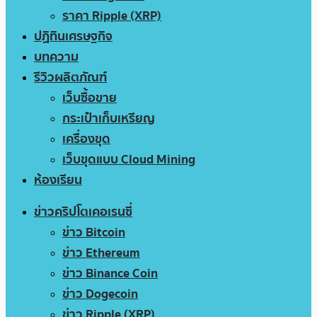
ราคา Ripple (XRP)
ปฏิทินเศรษฐกิจ
บทความ
รีวิวผลิตภัณฑ์
เว็บซื้อขาย
กระเป๋าเก็บเหรียญ
เครื่องขุด
เว็บขุดแบบ Cloud Mining
ห้องเรียน
ข่าวคริปโตเคอเรนซี่
ข่าว Bitcoin
ข่าว Ethereum
ข่าว Binance Coin
ข่าว Dogecoin
ข่าว Ripple (XRP)