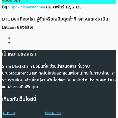
สปอนเซอร์
By
Supakit Kaewmanee
กุมภาพันธ์ 12, 2025
BTC Bull คืออะไร? รู้จักเหรียญมีมสุดล้ำที่แจก Airdrop เป็น
Bitcoin ของจริง!
เป้าหมายของเรา
Siam Blockchain มุ่งมั่นที่จะช่วยนำเสนอสารเกี่ยวกับ
Cryptocurrency และเทคโนโลยีบล็อกเชนเพื่อคนไทย ในภาษาไทย เรา
รวบรวมข้อมูลส่วนใหญ่จากเว็บไซต์และเว็บบอร์ดต่างประเทศและนำมา
แปลส่งตรงถึงฟีดคุณ
เกี่ยวกับเว็บไซต์นี้
ทีมงาน
ติดต่อเรา