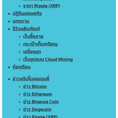
ราคา Ripple (XRP)
ปฏิทินเศรษฐกิจ
บทความ
รีวิวผลิตภัณฑ์
เว็บซื้อขาย
กระเป๋าเก็บเหรียญ
เครื่องขุด
เว็บขุดแบบ Cloud Mining
ห้องเรียน
ข่าวคริปโตเคอเรนซี่
ข่าว Bitcoin
ข่าว Ethereum
ข่าว Binance Coin
ข่าว Dogecoin
ข่าว Ripple (XRP)