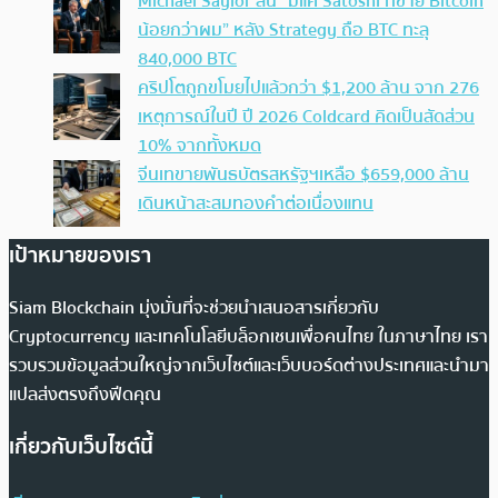
Michael Saylor ลั่น “มีแค่ Satoshi ที่ขาย Bitcoin
น้อยกว่าผม” หลัง Strategy ถือ BTC ทะลุ
840,000 BTC
คริปโตถูกขโมยไปแล้วกว่า $1,200 ล้าน จาก 276
เหตุการณ์ในปี ปี 2026 Coldcard คิดเป็นสัดส่วน
10% จากทั้งหมด
จีนเทขายพันธบัตรสหรัฐฯเหลือ $659,000 ล้าน
เดินหน้าสะสมทองคำต่อเนื่องแทน
เป้าหมายของเรา
Siam Blockchain มุ่งมั่นที่จะช่วยนำเสนอสารเกี่ยวกับ
Cryptocurrency และเทคโนโลยีบล็อกเชนเพื่อคนไทย ในภาษาไทย เรา
รวบรวมข้อมูลส่วนใหญ่จากเว็บไซต์และเว็บบอร์ดต่างประเทศและนำมา
แปลส่งตรงถึงฟีดคุณ
เกี่ยวกับเว็บไซต์นี้