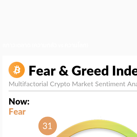
สภาวะตลาด (ความกลัว vs ความโลภ)