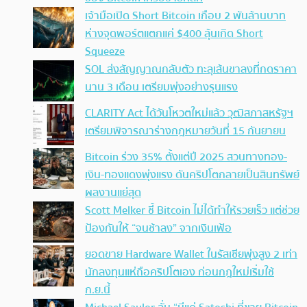
เจ้ามือเปิด Short Bitcoin เกือบ 2 พันล้านบาท
ห่างจุดพอร์ตแตกแค่ $400 ลุ้นเกิด Short
Squeeze
SOL ส่งสัญญาณกลับตัว ทะลุเส้นขาลงที่กดราคา
นาน 3 เดือน เตรียมพุ่งอย่างรุนแรง
CLARITY Act ได้วันโหวตใหม่แล้ว วุฒิสภาสหรัฐฯ
เตรียมพิจารณาร่างกฎหมายวันที่ 15 กันยายน
Bitcoin ร่วง 35% ตั้งแต่ปี 2025 สวนทางทอง-
เงิน-ทองแดงพุ่งแรง ดันคริปโตกลายเป็นสินทรัพย์
ผลงานแย่สุด
Scott Melker ชี้ Bitcoin ไม่ได้ทำให้รวยเร็ว แต่ช่วย
ป้องกันให้ “จนช้าลง” จากเงินเฟ้อ
ยอดขาย Hardware Wallet ในรัสเซียพุ่งสูง 2 เท่า
นักลงทุนแห่ถือคริปโตเอง ก่อนกฎใหม่เริ่มใช้
ก.ย.นี้