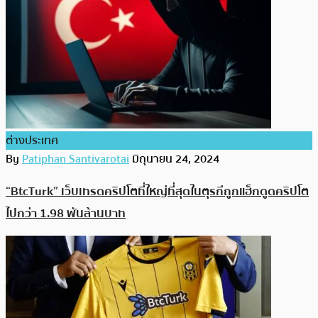
ต่างประเทศ
By
Patiphan Santivarotai
มิถุนายน 24, 2024
“BtcTurk” เว็บเทรดคริปโตที่ใหญ่ที่สุดในตุรกีถูกแฮ็กดูดคริปโต
ไปกว่า 1.98 พันล้านบาท