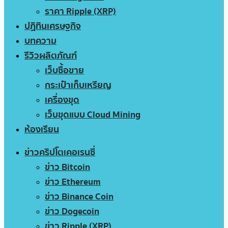
ราคา Ripple (XRP)
ปฏิทินเศรษฐกิจ
บทความ
รีวิวผลิตภัณฑ์
เว็บซื้อขาย
กระเป๋าเก็บเหรียญ
เครื่องขุด
เว็บขุดแบบ Cloud Mining
ห้องเรียน
ข่าวคริปโตเคอเรนซี่
ข่าว Bitcoin
ข่าว Ethereum
ข่าว Binance Coin
ข่าว Dogecoin
ข่าว Ripple (XRP)