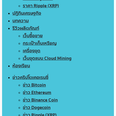
ราคา Ripple (XRP)
ปฏิทินเศรษฐกิจ
บทความ
รีวิวผลิตภัณฑ์
เว็บซื้อขาย
กระเป๋าเก็บเหรียญ
เครื่องขุด
เว็บขุดแบบ Cloud Mining
ห้องเรียน
ข่าวคริปโตเคอเรนซี่
ข่าว Bitcoin
ข่าว Ethereum
ข่าว Binance Coin
ข่าว Dogecoin
ข่าว Ripple (XRP)