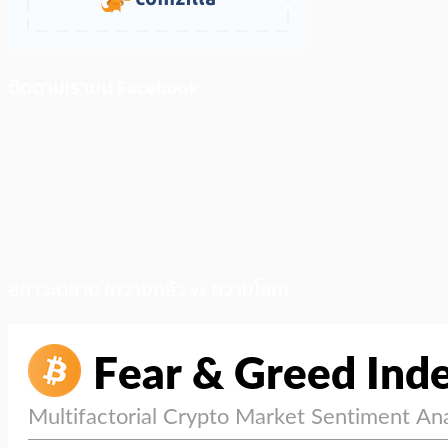
ติดตามเราบน Facebook
สภาวะตลาด (ความกลัว vs ความโลภ)