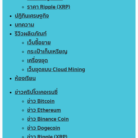
ราคา Ripple (XRP)
ปฏิทินเศรษฐกิจ
บทความ
รีวิวผลิตภัณฑ์
เว็บซื้อขาย
กระเป๋าเก็บเหรียญ
เครื่องขุด
เว็บขุดแบบ Cloud Mining
ห้องเรียน
ข่าวคริปโตเคอเรนซี่
ข่าว Bitcoin
ข่าว Ethereum
ข่าว Binance Coin
ข่าว Dogecoin
ข่าว Ripple (XRP)