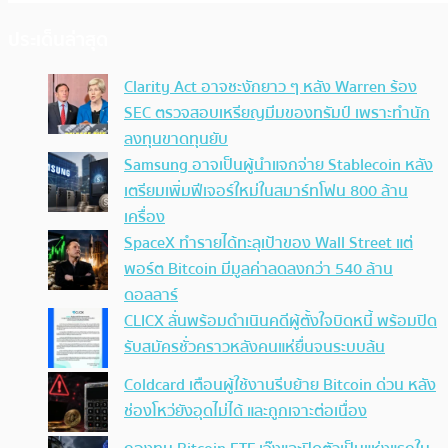
ประเด็นล่าสุด
Clarity Act อาจชะงักยาว ๆ หลัง Warren ร้อง
SEC ตรวจสอบเหรียญมีมของทรัมป์ เพราะทำนัก
ลงทุนขาดทุนยับ
Samsung อาจเป็นผู้นำแจกจ่าย Stablecoin หลัง
เตรียมเพิ่มฟีเจอร์ใหม่ในสมาร์ทโฟน 800 ล้าน
เครื่อง
SpaceX ทำรายได้ทะลุเป้าของ Wall Street แต่
พอร์ต Bitcoin มีมูลค่าลดลงกว่า 540 ล้าน
ดอลลาร์
CLICX ลั่นพร้อมดำเนินคดีผู้ตั้งใจบิดหนี้ พร้อมปิด
รับสมัครชั่วคราวหลังคนแห่ยื่นจนระบบล้น
Coldcard เตือนผู้ใช้งานรีบย้าย Bitcoin ด่วน หลัง
ช่องโหว่ยังอุดไม่ได้ และถูกเจาะต่อเนื่อง