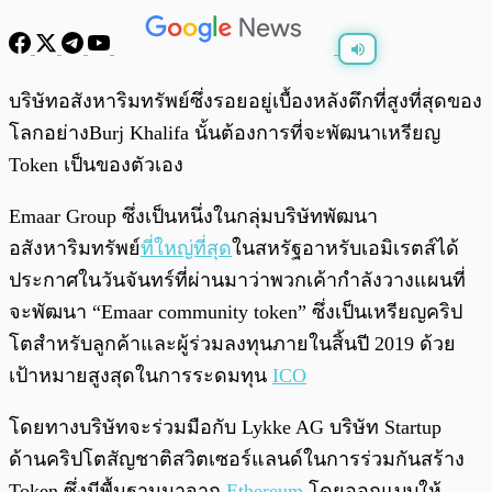
พร้อมเล่น
0:00
/
0:00
บริษัทอสังหาริมทรัพย์ซึ่งรอยอยู่เบื้องหลังตึกที่สูงที่สุดของ
โลกอย่างBurj Khalifa นั้นต้องการที่จะพัฒนาเหรียญ
Token เป็นของตัวเอง
Emaar Group ซึ่งเป็นหนึ่งในกลุ่มบริษัทพัฒนา
อสังหาริมทรัพย์
ที่ใหญ่ที่สุด
ในสหรัฐอาหรับเอมิเรตส์ได้
ประกาศในวันจันทร์ที่ผ่านมาว่าพวกเค้ากำลังวางแผนที่
จะพัฒนา “Emaar community token” ซึ่งเป็นเหรียญคริป
โตสำหรับลูกค้าและผู้ร่วมลงทุนภายในสิ้นปี 2019 ด้วย
เป้าหมายสูงสุดในการระดมทุน
ICO
โดยทางบริษัทจะร่วมมือกับ Lykke AG บริษัท Startup
ด้านคริปโตสัญชาติสวิตเซอร์แลนด์ในการร่วมกันสร้าง
Token ซึ่งมีพื้นฐานมาจาก
Ethereum
โดยออกแบบให้