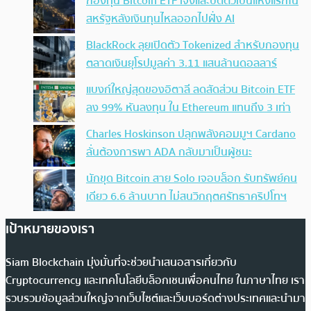
กองทุน Bitcoin ETF เจ๊งและปิดตัวเป็นแห่งแรกใน
สหรัฐหลังเงินทุนไหลออกไปฝั่ง AI
BlackRock ลุยเปิดตัว Tokenized สำหรับกองทุน
ตลาดเงินยุโรปมูลค่า 3.11 แสนล้านดอลลาร์
แบงก์ใหญ่สุดของอิตาลี ลดสัดส่วน Bitcoin ETF
ลง 99% หันลงทุน ใน Ethereum แทนถึง 3 เท่า
Charles Hoskinson ปลุกพลังคอมมูฯ Cardano
ลั่นต้องการพา ADA กลับมาเป็นผู้ชนะ
นักขุด Bitcoin สาย Solo เจอบล็อก รับทรัพย์คน
เดียว 6.6 ล้านบาท ไม่สนวิกฤตศรัทธาคริปโทฯ
เป้าหมายของเรา
Siam Blockchain มุ่งมั่นที่จะช่วยนำเสนอสารเกี่ยวกับ
Cryptocurrency และเทคโนโลยีบล็อกเชนเพื่อคนไทย ในภาษาไทย เรา
รวบรวมข้อมูลส่วนใหญ่จากเว็บไซต์และเว็บบอร์ดต่างประเทศและนำมา