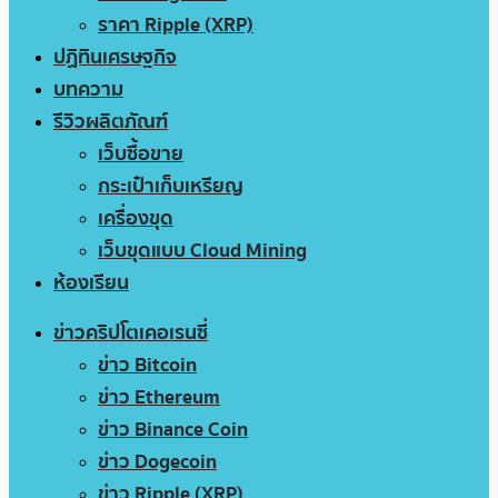
ราคา Ripple (XRP)
ปฏิทินเศรษฐกิจ
บทความ
รีวิวผลิตภัณฑ์
เว็บซื้อขาย
กระเป๋าเก็บเหรียญ
เครื่องขุด
เว็บขุดแบบ Cloud Mining
ห้องเรียน
ข่าวคริปโตเคอเรนซี่
ข่าว Bitcoin
ข่าว Ethereum
ข่าว Binance Coin
ข่าว Dogecoin
ข่าว Ripple (XRP)