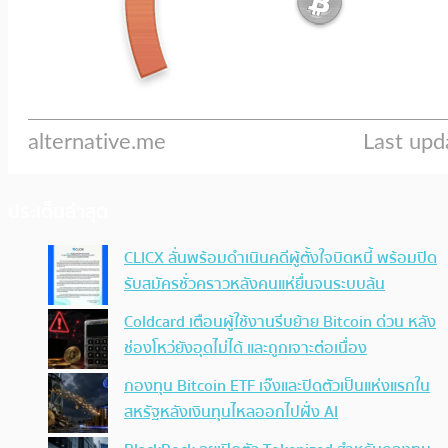
ประเด็นล่าสุด
CLICX ลั่นพร้อมดำเนินคดีผู้ตั้งใจบิดหนี้ พร้อมปิด
รับสมัครชั่วคราวหลังคนแห่ยื่นจนระบบล้น
Coldcard เตือนผู้ใช้งานรีบย้าย Bitcoin ด่วน หลัง
ช่องโหว่ยังอุดไม่ได้ และถูกเจาะต่อเนื่อง
กองทุน Bitcoin ETF เจ๊งและปิดตัวเป็นแห่งแรกใน
สหรัฐหลังเงินทุนไหลออกไปฝั่ง AI