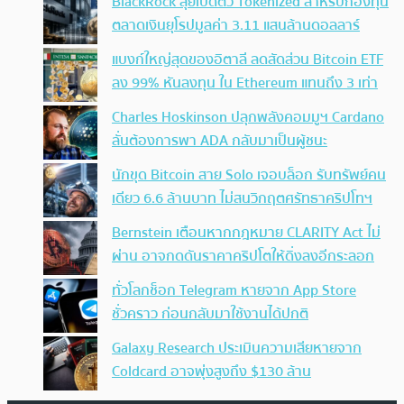
BlackRock ลุยเปิดตัว Tokenized สำหรับกองทุน
ตลาดเงินยุโรปมูลค่า 3.11 แสนล้านดอลลาร์
แบงก์ใหญ่สุดของอิตาลี ลดสัดส่วน Bitcoin ETF
ลง 99% หันลงทุน ใน Ethereum แทนถึง 3 เท่า
Charles Hoskinson ปลุกพลังคอมมูฯ Cardano
ลั่นต้องการพา ADA กลับมาเป็นผู้ชนะ
นักขุด Bitcoin สาย Solo เจอบล็อก รับทรัพย์คน
เดียว 6.6 ล้านบาท ไม่สนวิกฤตศรัทธาคริปโทฯ
Bernstein เตือนหากกฎหมาย CLARITY Act ไม่
ผ่าน อาจกดดันราคาคริปโตให้ดิ่งลงอีกระลอก
ทั่วโลกช็อก Telegram หายจาก App Store
ชั่วคราว ก่อนกลับมาใช้งานได้ปกติ
Galaxy Research ประเมินความเสียหายจาก
Coldcard อาจพุ่งสูงถึง $130 ล้าน