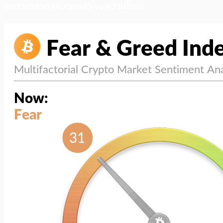
สภาวะตลาด (ความกลัว vs ความโลภ)