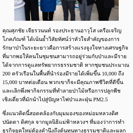
คุณศุภชัย เจียรวนนท์ รองประธานอาวุโส เครือเจริญ
โภคภัณฑ์ ได้เน้นย้ำวิสัยทัศน์ว่าหัวใจสำคัญของการ
รักษาป่าในระยะยาวคือการสร้างแรงจูงใจทางเศรษฐกิจ
ที่มากพอให้คนในชุมชนสามารถอยู่ร่วมกับป่าและมีราย
ได้จากการดูแลทรัพยากรธรรมชาติ หากชุมชนประมาณ
200 ครัวเรือนในพื้นที่นำร่องมีรายได้เพิ่มขึ้น 10,000 ถึง
15,000 บาทต่อเดือน พวกเขาก็จะมีคุณภาพชีวิตที่ดีขึ้น
และเลิกพึ่งพากิจกรรมที่ทำลายป่าไม้หรือการปลูกพืช
เชิงเดี่ยวที่มักนำไปสู่ปัญหาไฟป่าและฝุ่น PM2.5
ซึ่งแนวคิดนี้สอดคล้องกับมุมมองของหม่อมหลวงดิศ
ปนัดดา ดิศกุล จากมูลนิธิแม่ฟ้าหลวงฯ ที่มองว่าการทำ
ธุรกิจยุคใหม่ต้องคำนึงถึงต้นทุนทางธรรมชาติและผลก