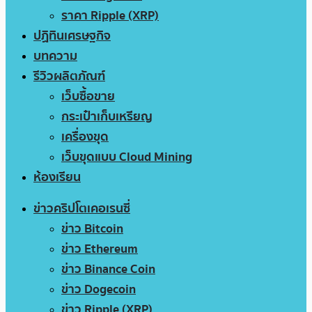
ราคา Ripple (XRP)
ปฏิทินเศรษฐกิจ
บทความ
รีวิวผลิตภัณฑ์
เว็บซื้อขาย
กระเป๋าเก็บเหรียญ
เครื่องขุด
เว็บขุดแบบ Cloud Mining
ห้องเรียน
ข่าวคริปโตเคอเรนซี่
ข่าว Bitcoin
ข่าว Ethereum
ข่าว Binance Coin
ข่าว Dogecoin
ข่าว Ripple (XRP)