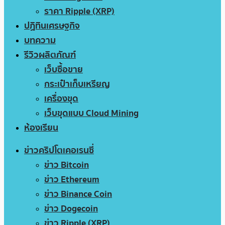
ราคา Ripple (XRP)
ปฏิทินเศรษฐกิจ
บทความ
รีวิวผลิตภัณฑ์
เว็บซื้อขาย
กระเป๋าเก็บเหรียญ
เครื่องขุด
เว็บขุดแบบ Cloud Mining
ห้องเรียน
ข่าวคริปโตเคอเรนซี่
ข่าว Bitcoin
ข่าว Ethereum
ข่าว Binance Coin
ข่าว Dogecoin
ข่าว Ripple (XRP)