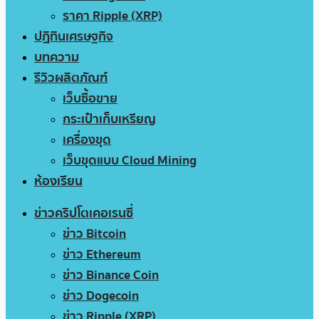
ราคา Ripple (XRP)
ปฏิทินเศรษฐกิจ
บทความ
รีวิวผลิตภัณฑ์
เว็บซื้อขาย
กระเป๋าเก็บเหรียญ
เครื่องขุด
เว็บขุดแบบ Cloud Mining
ห้องเรียน
ข่าวคริปโตเคอเรนซี่
ข่าว Bitcoin
ข่าว Ethereum
ข่าว Binance Coin
ข่าว Dogecoin
ข่าว Ripple (XRP)