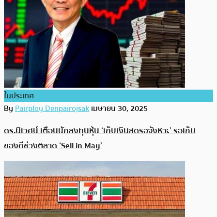
ในประเทศ
By
Pairploy Denpairojsak
เมษายน 30, 2025
ดร.นิเวศน์ เตือนนักลงทุนหุ้น ‘เก็บเงินสดรอจังหวะ’ รอเก็บ
ของดีช่วงตลาด ‘Sell in May’