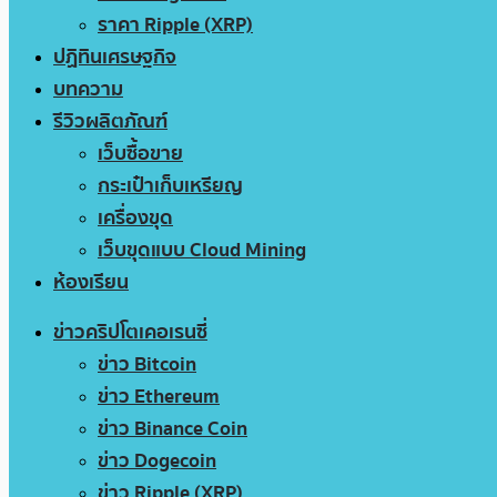
ราคา Ripple (XRP)
ปฏิทินเศรษฐกิจ
บทความ
รีวิวผลิตภัณฑ์
เว็บซื้อขาย
กระเป๋าเก็บเหรียญ
เครื่องขุด
เว็บขุดแบบ Cloud Mining
ห้องเรียน
ข่าวคริปโตเคอเรนซี่
ข่าว Bitcoin
ข่าว Ethereum
ข่าว Binance Coin
ข่าว Dogecoin
ข่าว Ripple (XRP)