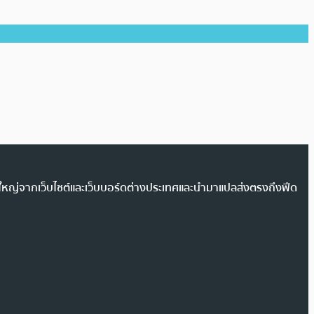
วนใหญ่จากเว็บไซต์และเว็บบอร์ดต่างประเทศและนำมาแปลส่งตรงถึงฟีด