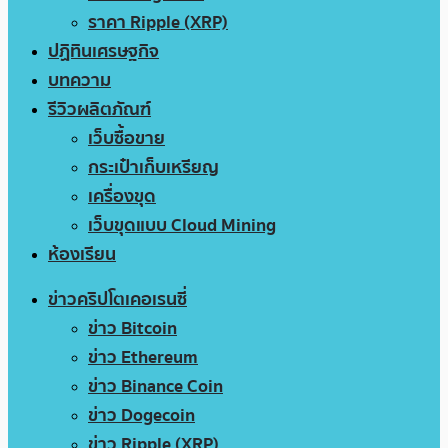
ราคา Ripple (XRP)
ปฏิทินเศรษฐกิจ
บทความ
รีวิวผลิตภัณฑ์
เว็บซื้อขาย
กระเป๋าเก็บเหรียญ
เครื่องขุด
เว็บขุดแบบ Cloud Mining
ห้องเรียน
ข่าวคริปโตเคอเรนซี่
ข่าว Bitcoin
ข่าว Ethereum
ข่าว Binance Coin
ข่าว Dogecoin
ข่าว Ripple (XRP)