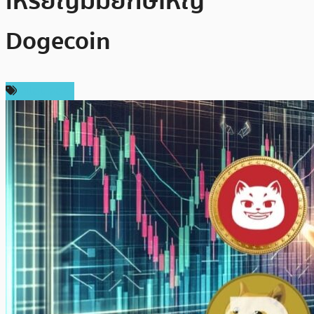
เหรียญมีมยักษ์ใหญ่
Dogecoin
สปอนเซอร์