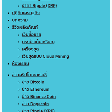
ราคา Ripple (XRP)
ปฏิทินเศรษฐกิจ
บทความ
รีวิวผลิตภัณฑ์
เว็บซื้อขาย
กระเป๋าเก็บเหรียญ
เครื่องขุด
เว็บขุดแบบ Cloud Mining
ห้องเรียน
ข่าวคริปโตเคอเรนซี่
ข่าว Bitcoin
ข่าว Ethereum
ข่าว Binance Coin
ข่าว Dogecoin
ข่าว Ripple (XRP)