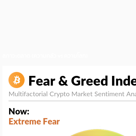
สภาวะตลาด (ความกลัว vs ความโลภ)