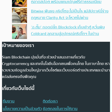
ตลาดสปอต พร้อมแคมเปญฟรีค่าธรรมเนียม
Bitwise ฟันธง คริปโตจะไม่เป็นไร แม้สัปดาห์นี้ร่าง
กฎหมาย Clarity Act จะโหวตไม่ผ่าน
‘อ.ตั๊ม’ ถอดปลั้ก Blockclock เก็บเข้าตู้ หวั่นพิษ
Coldcard ลุกลามสู่อุปกรณ์คริปโทฯ ในบ้าน
เป้าหมายของเรา
Siam Blockchain มุ่งมั่นที่จะช่วยนำเสนอสารเกี่ยวกับ
Cryptocurrency และเทคโนโลยีบล็อกเชนเพื่อคนไทย ในภาษาไทย เรา
รวบรวมข้อมูลส่วนใหญ่จากเว็บไซต์และเว็บบอร์ดต่างประเทศและนำมา
แปลส่งตรงถึงฟีดคุณ
เกี่ยวกับเว็บไซต์นี้
ทีมงาน
ติดต่อเรา
นโยบายความเป็นส่วนตัว
ข้อตกลงในการใช้งาน