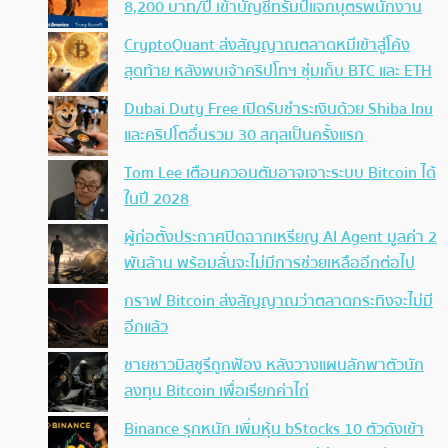
8,200 บาท/ปี เข้าบัญชีทรัมป์แจกบุตรพนักงาน
CryptoQuant ส่งสัญญาณตลาดหมีเข้าสู่โค้ง
สุดท้าย หลังพบเจ้าคริปโทฯ ซุ่มเก็บ BTC และ ETH
Dubai Duty Free เปิดรับชำระเงินด้วย Shiba Inu
และคริปโตอื่นรวม 30 สกุลเป็นครั้งแรก
Tom Lee เตือนควอนตัมอาจเจาะระบบ Bitcoin ได้
ในปี 2028
ผู้ก่อตั้งประกาศปิดฉากเหรียญ AI Agent มูลค่า 2
พันล้าน พร้อมลั่นจะไม่มีการช่วยเหลืออีกต่อไป
กราฟ Bitcoin ส่งสัญญาณว่าตลาดกระทิงจะไม่มี
อีกแล้ว
ชายชาวมิสซูรีถูกฟ้อง หลังวางแผนลักพาตัวนัก
ลงทุน Bitcoin เพื่อเรียกค่าไถ่
Binance รุกหนัก เพิ่มหุ้น bStocks 10 ตัวดังเข้า