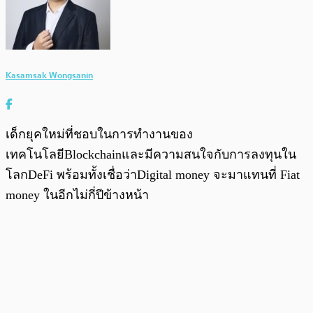
Kasamsak Wongsanin
เด็กยุคใหม่ที่ชอบในการทำงานของ
เทคโนโลยีBlockchainและมีความสนใจกับการลงทุนใน
โลกDeFi พร้อมทั้งเชื่อว่าDigital money จะมาแทนที่ Fiat
money ในอีกไม่กี่ปีข้างหน้า