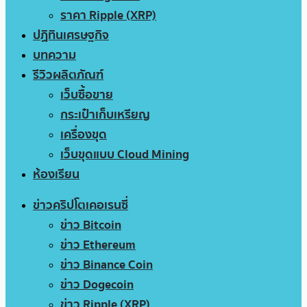
ราคา Ripple (XRP)
ปฏิทินเศรษฐกิจ
บทความ
รีวิวผลิตภัณฑ์
เว็บซื้อขาย
กระเป๋าเก็บเหรียญ
เครื่องขุด
เว็บขุดแบบ Cloud Mining
ห้องเรียน
ข่าวคริปโตเคอเรนซี่
ข่าว Bitcoin
ข่าว Ethereum
ข่าว Binance Coin
ข่าว Dogecoin
ข่าว Ripple (XRP)