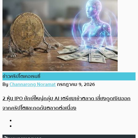
ข่าวคริปโตเคอเรนซี่
By
Channarong Noramat
กรกฎาคม 9, 2026
2 หุ้น IPO ยักษ์ใหญ่กลุ่ม AI เตรียมเข้าตลาด เสี่ยงดูดเงินออก
จากคริปโตและกดดันตลาดต่อเนื่อง