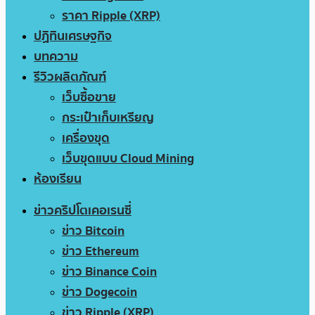
ราคา Ripple (XRP)
ปฏิทินเศรษฐกิจ
บทความ
รีวิวผลิตภัณฑ์
เว็บซื้อขาย
กระเป๋าเก็บเหรียญ
เครื่องขุด
เว็บขุดแบบ Cloud Mining
ห้องเรียน
ข่าวคริปโตเคอเรนซี่
ข่าว Bitcoin
ข่าว Ethereum
ข่าว Binance Coin
ข่าว Dogecoin
ข่าว Ripple (XRP)