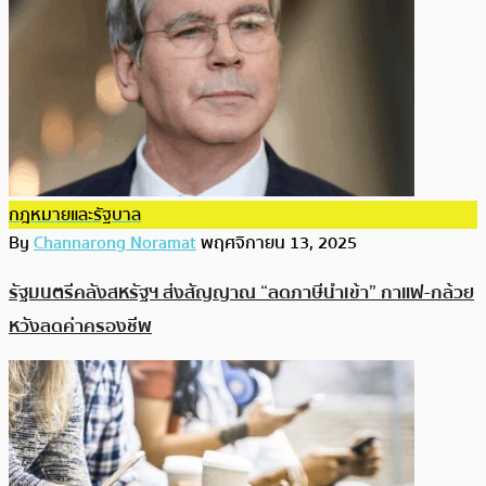
กฎหมายและรัฐบาล
By
Channarong Noramat
พฤศจิกายน 13, 2025
รัฐมนตรีคลังสหรัฐฯ ส่งสัญญาณ “ลดภาษีนำเข้า” กาแฟ-กล้วย
หวังลดค่าครองชีพ