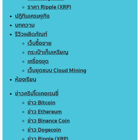
ราคา Ripple (XRP)
ปฏิทินเศรษฐกิจ
บทความ
รีวิวผลิตภัณฑ์
เว็บซื้อขาย
กระเป๋าเก็บเหรียญ
เครื่องขุด
เว็บขุดแบบ Cloud Mining
ห้องเรียน
ข่าวคริปโตเคอเรนซี่
ข่าว Bitcoin
ข่าว Ethereum
ข่าว Binance Coin
ข่าว Dogecoin
ข่าว Ripple (XRP)