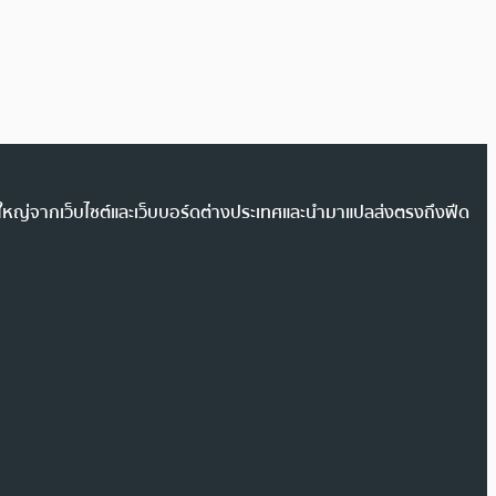
วนใหญ่จากเว็บไซต์และเว็บบอร์ดต่างประเทศและนำมาแปลส่งตรงถึงฟีด