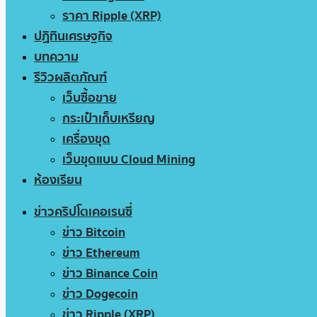
ราคา Ripple (XRP)
ปฏิทินเศรษฐกิจ
บทความ
รีวิวผลิตภัณฑ์
เว็บซื้อขาย
กระเป๋าเก็บเหรียญ
เครื่องขุด
เว็บขุดแบบ Cloud Mining
ห้องเรียน
ข่าวคริปโตเคอเรนซี่
ข่าว Bitcoin
ข่าว Ethereum
ข่าว Binance Coin
ข่าว Dogecoin
ข่าว Ripple (XRP)