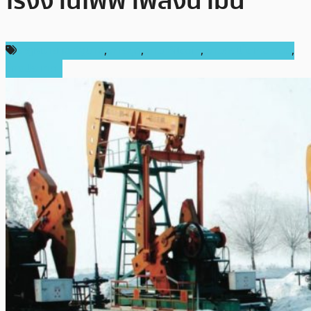
โรงงานไฟฟ้าพลังน้ำมัน
กฎหมายและรัฐบาล
,
การขุด
,
ข่าว Bitcoin
,
ข่าวคริปโตเคอเรนซี่
,
ต่างประเทศ