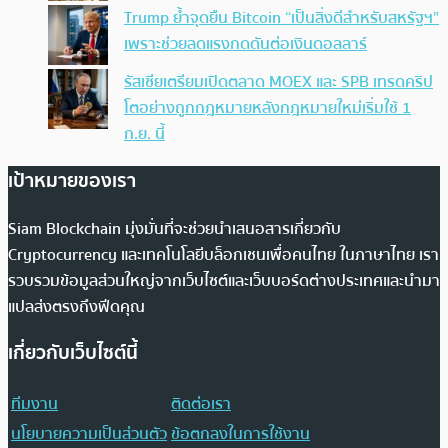
Trump ย้ำจุดยืน Bitcoin “เป็นสิ่งดีสำหรับสหรัฐฯ”
เพราะช่วยลดแรงกดดันต่อเงินดอลลาร์
รัสเซียเตรียมเปิดตลาด MOEX และ SPB เทรดคริป
โตอย่างถูกกฎหมายหลังกฎหมายใหม่เริ่มใช้ 1
ก.ย. นี้
เป้าหมายของเรา
Siam Blockchain มุ่งมั่นที่จะช่วยนำเสนอสารเกี่ยวกับ
Cryptocurrency และเทคโนโลยีบล็อกเชนเพื่อคนไทย ในภาษาไทย เรา
รวบรวมข้อมูลส่วนใหญ่จากเว็บไซต์และเว็บบอร์ดต่างประเทศและนำมา
แปลส่งตรงถึงฟีดคุณ
เกี่ยวกับเว็บไซต์นี้
ทีมงาน
ติดต่อเรา
นโยบายความเป็นส่วนตัว
ข้อตกลงในการใช้งาน