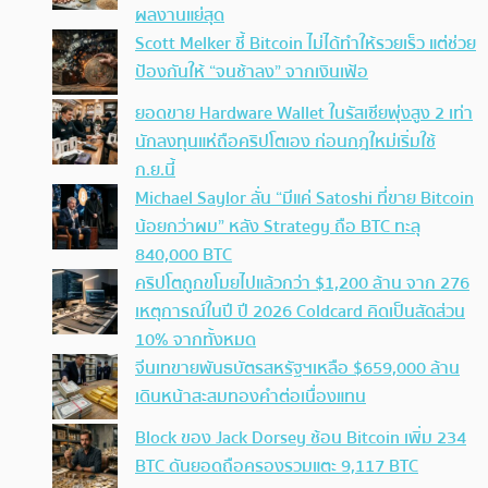
ผลงานแย่สุด
Scott Melker ชี้ Bitcoin ไม่ได้ทำให้รวยเร็ว แต่ช่วย
ป้องกันให้ “จนช้าลง” จากเงินเฟ้อ
ยอดขาย Hardware Wallet ในรัสเซียพุ่งสูง 2 เท่า
นักลงทุนแห่ถือคริปโตเอง ก่อนกฎใหม่เริ่มใช้
ก.ย.นี้
Michael Saylor ลั่น “มีแค่ Satoshi ที่ขาย Bitcoin
น้อยกว่าผม” หลัง Strategy ถือ BTC ทะลุ
840,000 BTC
คริปโตถูกขโมยไปแล้วกว่า $1,200 ล้าน จาก 276
เหตุการณ์ในปี ปี 2026 Coldcard คิดเป็นสัดส่วน
10% จากทั้งหมด
จีนเทขายพันธบัตรสหรัฐฯเหลือ $659,000 ล้าน
เดินหน้าสะสมทองคำต่อเนื่องแทน
Block ของ Jack Dorsey ช้อน Bitcoin เพิ่ม 234
BTC ดันยอดถือครองรวมแตะ 9,117 BTC