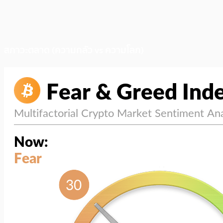
สภาวะตลาด (ความกลัว vs ความโลภ)