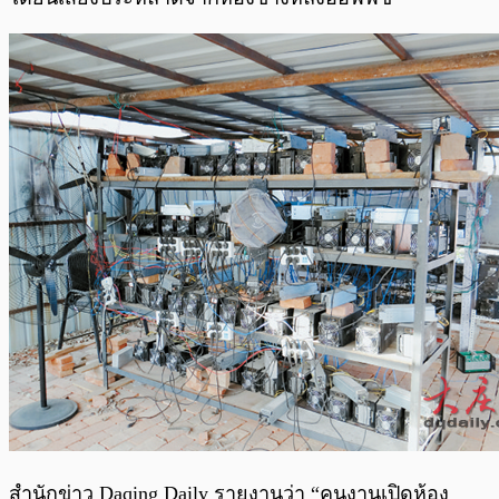
สำนักข่าว Daqing Daily รายงานว่า “คนงานเปิดห้อง