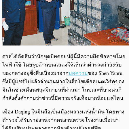
ศาลได้ตัดสินว่านักขุดบิทคอยน์ผู้นี้มีความผิดข้อหาขโมย
ไฟฟ้าใช้ โดยรูปด้านบนแสดงให้เห็นว่าตำรวจกำลังนับ
ของกลางอยู่ซึ่งสืบเนื่องมาจาก
บทความ
ของ Shen Yanru
ซึ่งมีผู้แชร์ไปแล้วจำนวนมากในสื่อโซเชียลเนตเวิร์คของ
จีนในช่วงเดือนพฤศจิกายนที่ผ่านมา ในขณะที่บางคนก็
กำลังตั้งคำถามว่าข่าวนี้มีความจริงเท็จมากน้อยแค่ไหน
เมือง Daqing ในจีนถือเป็นเมืองหลวงแห่งน้ำมัน โดยทาง
ตำรวจได้รับรายงานจากคนงานตรวจโรงงานเมื่อเขา
ได้ยินเสียงประหลาดจากห้องข้างหลังออฟฟิซ