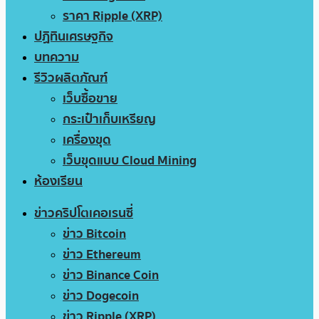
ราคา Ripple (XRP)
ปฏิทินเศรษฐกิจ
บทความ
รีวิวผลิตภัณฑ์
เว็บซื้อขาย
กระเป๋าเก็บเหรียญ
เครื่องขุด
เว็บขุดแบบ Cloud Mining
ห้องเรียน
ข่าวคริปโตเคอเรนซี่
ข่าว Bitcoin
ข่าว Ethereum
ข่าว Binance Coin
ข่าว Dogecoin
ข่าว Ripple (XRP)