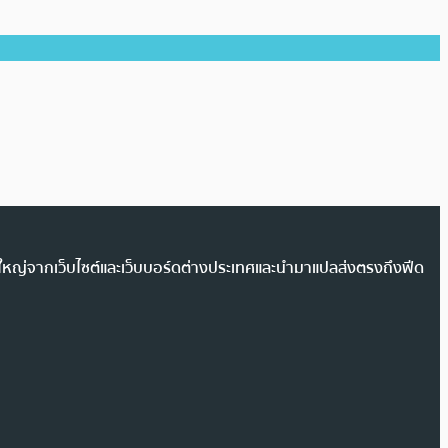
วนใหญ่จากเว็บไซต์และเว็บบอร์ดต่างประเทศและนำมาแปลส่งตรงถึงฟีด