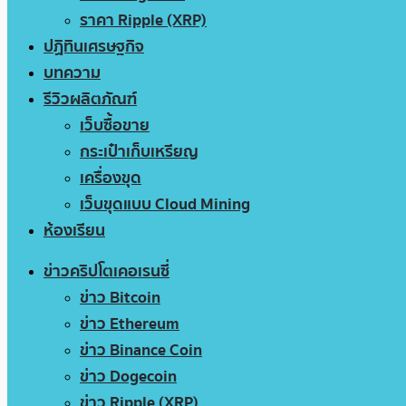
ราคา Ripple (XRP)
ปฏิทินเศรษฐกิจ
บทความ
รีวิวผลิตภัณฑ์
เว็บซื้อขาย
กระเป๋าเก็บเหรียญ
เครื่องขุด
เว็บขุดแบบ Cloud Mining
ห้องเรียน
ข่าวคริปโตเคอเรนซี่
ข่าว Bitcoin
ข่าว Ethereum
ข่าว Binance Coin
ข่าว Dogecoin
ข่าว Ripple (XRP)