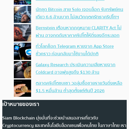
นักขุด Bitcoin สาย Solo เจอบล็อก รับทรัพย์คน
เดียว 6.6 ล้านบาท ไม่สนวิกฤตศรัทธาคริปโทฯ
Bernstein เตือนหากกฎหมาย CLARITY Act ไม่
ผ่าน อาจกดดันราคาคริปโตให้ดิ่งลงอีกระลอก
ทั่วโลกช็อก Telegram หายจาก App Store
ชั่วคราว ก่อนกลับมาใช้งานได้ปกติ
Galaxy Research ประเมินความเสียหายจาก
Coldcard อาจพุ่งสูงถึง $130 ล้าน
ตลาดคริปโตซบเซา วอลุ่มซื้อขายรายวันดิ่งเหลือ
$1.5 หมื่นล้าน ต่ำสุดตั้งแต่ต้นปี 2026
เป้าหมายของเรา
Siam Blockchain มุ่งมั่นที่จะช่วยนำเสนอสารเกี่ยวกับ
Cryptocurrency และเทคโนโลยีบล็อกเชนเพื่อคนไทย ในภาษาไทย เรา