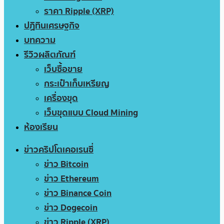
ราคา Ripple (XRP)
ปฏิทินเศรษฐกิจ
บทความ
รีวิวผลิตภัณฑ์
เว็บซื้อขาย
กระเป๋าเก็บเหรียญ
เครื่องขุด
เว็บขุดแบบ Cloud Mining
ห้องเรียน
ข่าวคริปโตเคอเรนซี่
ข่าว Bitcoin
ข่าว Ethereum
ข่าว Binance Coin
ข่าว Dogecoin
ข่าว Ripple (XRP)