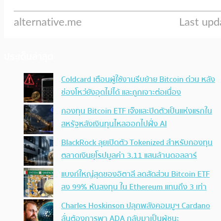
ประเด็นล่าสุด
Coldcard เตือนผู้ใช้งานรีบย้าย Bitcoin ด่วน หลัง
ช่องโหว่ยังอุดไม่ได้ และถูกเจาะต่อเนื่อง
กองทุน Bitcoin ETF เจ๊งและปิดตัวเป็นแห่งแรกใน
สหรัฐหลังเงินทุนไหลออกไปฝั่ง AI
BlackRock ลุยเปิดตัว Tokenized สำหรับกองทุน
ตลาดเงินยุโรปมูลค่า 3.11 แสนล้านดอลลาร์
แบงก์ใหญ่สุดของอิตาลี ลดสัดส่วน Bitcoin ETF
ลง 99% หันลงทุน ใน Ethereum แทนถึง 3 เท่า
Charles Hoskinson ปลุกพลังคอมมูฯ Cardano
ลั่นต้องการพา ADA กลับมาเป็นผู้ชนะ