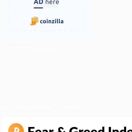
ติดตามเราบน Facebook
สภาวะตลาด (ความกลัว vs ความโลภ)