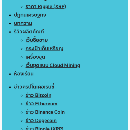
ราคา Ripple (XRP)
ปฏิทินเศรษฐกิจ
บทความ
รีวิวผลิตภัณฑ์
เว็บซื้อขาย
กระเป๋าเก็บเหรียญ
เครื่องขุด
เว็บขุดแบบ Cloud Mining
ห้องเรียน
ข่าวคริปโตเคอเรนซี่
ข่าว Bitcoin
ข่าว Ethereum
ข่าว Binance Coin
ข่าว Dogecoin
ข่าว Ripple (XRP)