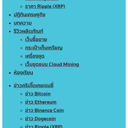
ราคา Ripple (XRP)
ปฏิทินเศรษฐกิจ
บทความ
รีวิวผลิตภัณฑ์
เว็บซื้อขาย
กระเป๋าเก็บเหรียญ
เครื่องขุด
เว็บขุดแบบ Cloud Mining
ห้องเรียน
ข่าวคริปโตเคอเรนซี่
ข่าว Bitcoin
ข่าว Ethereum
ข่าว Binance Coin
ข่าว Dogecoin
ข่าว Ripple (XRP)