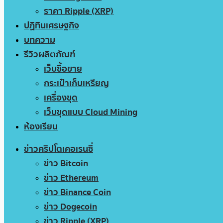
ราคา Ripple (XRP)
ปฏิทินเศรษฐกิจ
บทความ
รีวิวผลิตภัณฑ์
เว็บซื้อขาย
กระเป๋าเก็บเหรียญ
เครื่องขุด
เว็บขุดแบบ Cloud Mining
ห้องเรียน
ข่าวคริปโตเคอเรนซี่
ข่าว Bitcoin
ข่าว Ethereum
ข่าว Binance Coin
ข่าว Dogecoin
ข่าว Ripple (XRP)