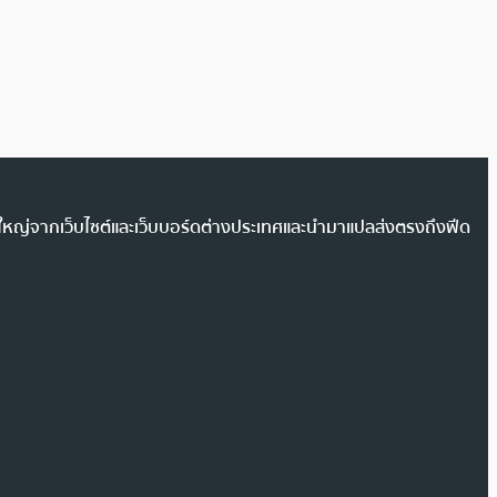
วนใหญ่จากเว็บไซต์และเว็บบอร์ดต่างประเทศและนำมาแปลส่งตรงถึงฟีด