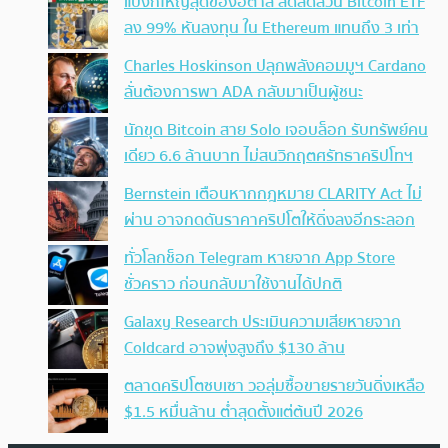
แบงก์ใหญ่สุดของอิตาลี ลดสัดส่วน Bitcoin ETF
ลง 99% หันลงทุน ใน Ethereum แทนถึง 3 เท่า
Charles Hoskinson ปลุกพลังคอมมูฯ Cardano
ลั่นต้องการพา ADA กลับมาเป็นผู้ชนะ
นักขุด Bitcoin สาย Solo เจอบล็อก รับทรัพย์คน
เดียว 6.6 ล้านบาท ไม่สนวิกฤตศรัทธาคริปโทฯ
Bernstein เตือนหากกฎหมาย CLARITY Act ไม่
ผ่าน อาจกดดันราคาคริปโตให้ดิ่งลงอีกระลอก
ทั่วโลกช็อก Telegram หายจาก App Store
ชั่วคราว ก่อนกลับมาใช้งานได้ปกติ
Galaxy Research ประเมินความเสียหายจาก
Coldcard อาจพุ่งสูงถึง $130 ล้าน
ตลาดคริปโตซบเซา วอลุ่มซื้อขายรายวันดิ่งเหลือ
$1.5 หมื่นล้าน ต่ำสุดตั้งแต่ต้นปี 2026