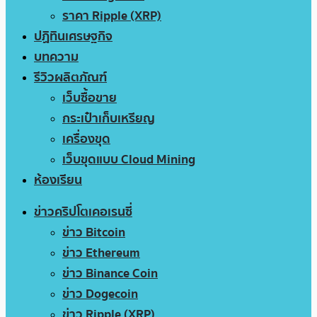
ราคา Ripple (XRP)
ปฏิทินเศรษฐกิจ
บทความ
รีวิวผลิตภัณฑ์
เว็บซื้อขาย
กระเป๋าเก็บเหรียญ
เครื่องขุด
เว็บขุดแบบ Cloud Mining
ห้องเรียน
ข่าวคริปโตเคอเรนซี่
ข่าว Bitcoin
ข่าว Ethereum
ข่าว Binance Coin
ข่าว Dogecoin
ข่าว Ripple (XRP)