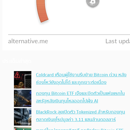
ประเด็นล่าสุด
Coldcard เตือนผู้ใช้งานรีบย้าย Bitcoin ด่วน หลัง
ช่องโหว่ยังอุดไม่ได้ และถูกเจาะต่อเนื่อง
กองทุน Bitcoin ETF เจ๊งและปิดตัวเป็นแห่งแรกใน
สหรัฐหลังเงินทุนไหลออกไปฝั่ง AI
BlackRock ลุยเปิดตัว Tokenized สำหรับกองทุน
ตลาดเงินยุโรปมูลค่า 3.11 แสนล้านดอลลาร์