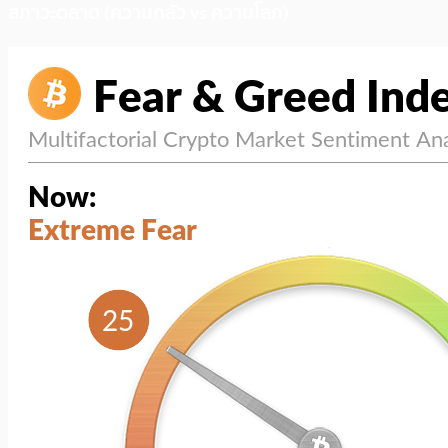
สภาวะตลาด (ความกลัว vs ความโลภ)