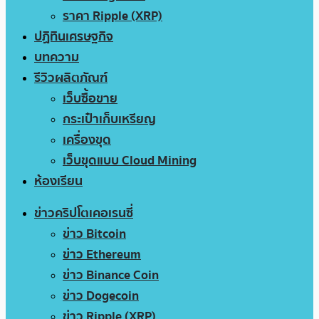
ราคา Ripple (XRP)
ปฏิทินเศรษฐกิจ
บทความ
รีวิวผลิตภัณฑ์
เว็บซื้อขาย
กระเป๋าเก็บเหรียญ
เครื่องขุด
เว็บขุดแบบ Cloud Mining
ห้องเรียน
ข่าวคริปโตเคอเรนซี่
ข่าว Bitcoin
ข่าว Ethereum
ข่าว Binance Coin
ข่าว Dogecoin
ข่าว Ripple (XRP)