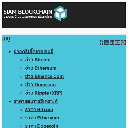
เมนู
ข่าวคริปโตเคอเรนซี่
ข่าว Bitcoin
ข่าว Ethereum
ข่าว Binance Coin
ข่าว Dogecoin
ข่าว Ripple (XRP)
ราคาและการวิเคราะห์
ราคา Bitcoin
ราคา Ethereum
ราคา Dogecoin