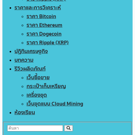
ราคาและการวิเคราะห์
ราคา Bitcoin
ราคา Ethereum
ราคา Dogecoin
ราคา Ripple (XRP)
ปฏิทินเศรษฐกิจ
บทความ
รีวิวผลิตภัณฑ์
เว็บซื้อขาย
กระเป๋าเก็บเหรียญ
เครื่องขุด
เว็บขุดแบบ Cloud Mining
ห้องเรียน