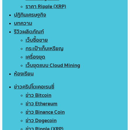
ราคา Ripple (XRP)
ปฏิทินเศรษฐกิจ
บทความ
รีวิวผลิตภัณฑ์
เว็บซื้อขาย
กระเป๋าเก็บเหรียญ
เครื่องขุด
เว็บขุดแบบ Cloud Mining
ห้องเรียน
ข่าวคริปโตเคอเรนซี่
ข่าว Bitcoin
ข่าว Ethereum
ข่าว Binance Coin
ข่าว Dogecoin
ข่าว Ripple (XRP)