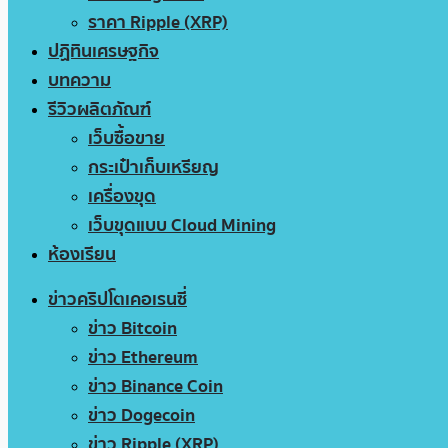
ราคา Ripple (XRP)
ปฏิทินเศรษฐกิจ
บทความ
รีวิวผลิตภัณฑ์
เว็บซื้อขาย
กระเป๋าเก็บเหรียญ
เครื่องขุด
เว็บขุดแบบ Cloud Mining
ห้องเรียน
ข่าวคริปโตเคอเรนซี่
ข่าว Bitcoin
ข่าว Ethereum
ข่าว Binance Coin
ข่าว Dogecoin
ข่าว Ripple (XRP)