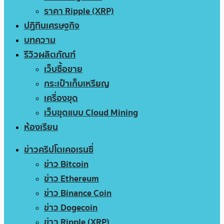
ราคา Ripple (XRP)
ปฏิทินเศรษฐกิจ
บทความ
รีวิวผลิตภัณฑ์
เว็บซื้อขาย
กระเป๋าเก็บเหรียญ
เครื่องขุด
เว็บขุดแบบ Cloud Mining
ห้องเรียน
ข่าวคริปโตเคอเรนซี่
ข่าว Bitcoin
ข่าว Ethereum
ข่าว Binance Coin
ข่าว Dogecoin
ข่าว Ripple (XRP)