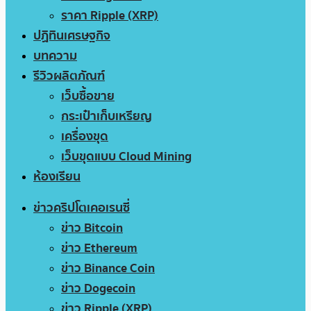
ราคา Ripple (XRP)
ปฏิทินเศรษฐกิจ
บทความ
รีวิวผลิตภัณฑ์
เว็บซื้อขาย
กระเป๋าเก็บเหรียญ
เครื่องขุด
เว็บขุดแบบ Cloud Mining
ห้องเรียน
ข่าวคริปโตเคอเรนซี่
ข่าว Bitcoin
ข่าว Ethereum
ข่าว Binance Coin
ข่าว Dogecoin
ข่าว Ripple (XRP)