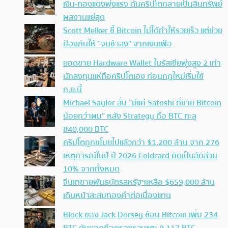
เงิน-ทองแดงพุ่งแรง ดันคริปโตกลายเป็นสินทรัพย์
ผลงานแย่สุด
Scott Melker ชี้ Bitcoin ไม่ได้ทำให้รวยเร็ว แต่ช่วย
ป้องกันให้ “จนช้าลง” จากเงินเฟ้อ
ยอดขาย Hardware Wallet ในรัสเซียพุ่งสูง 2 เท่า
นักลงทุนแห่ถือคริปโตเอง ก่อนกฎใหม่เริ่มใช้
ก.ย.นี้
Michael Saylor ลั่น “มีแค่ Satoshi ที่ขาย Bitcoin
น้อยกว่าผม” หลัง Strategy ถือ BTC ทะลุ
840,000 BTC
คริปโตถูกขโมยไปแล้วกว่า $1,200 ล้าน จาก 276
เหตุการณ์ในปี ปี 2026 Coldcard คิดเป็นสัดส่วน
10% จากทั้งหมด
จีนเทขายพันธบัตรสหรัฐฯเหลือ $659,000 ล้าน
เดินหน้าสะสมทองคำต่อเนื่องแทน
Block ของ Jack Dorsey ช้อน Bitcoin เพิ่ม 234
BTC ดันยอดถือครองรวมแตะ 9,117 BTC