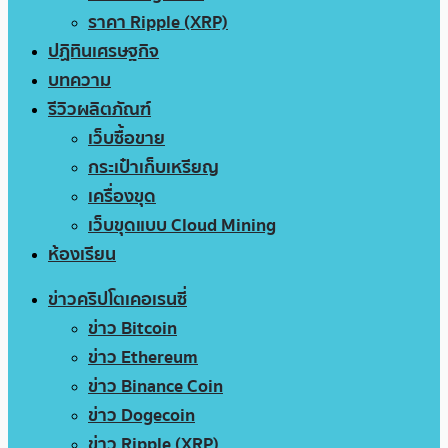
ราคา Ripple (XRP)
ปฏิทินเศรษฐกิจ
บทความ
รีวิวผลิตภัณฑ์
เว็บซื้อขาย
กระเป๋าเก็บเหรียญ
เครื่องขุด
เว็บขุดแบบ Cloud Mining
ห้องเรียน
ข่าวคริปโตเคอเรนซี่
ข่าว Bitcoin
ข่าว Ethereum
ข่าว Binance Coin
ข่าว Dogecoin
ข่าว Ripple (XRP)