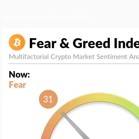
สภาวะตลาด (ความกลัว vs ความโลภ)