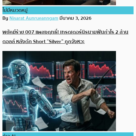
ไม่มีหมวดหมู่
By
Nisarat Aunrueanngam
มีนาคม 3, 2026
พยัคฆ์ร้าย 007 แผลงฤทธิ์! เทรดเดอร์นิรนามฟันกำไร 2 ล้าน
ดอลล์ หลังดัก Short “Silver” ถูกจังหวะ