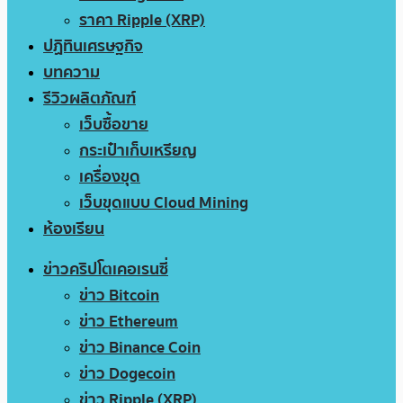
ราคา Ripple (XRP)
ปฏิทินเศรษฐกิจ
บทความ
รีวิวผลิตภัณฑ์
เว็บซื้อขาย
กระเป๋าเก็บเหรียญ
เครื่องขุด
เว็บขุดแบบ Cloud Mining
ห้องเรียน
ข่าวคริปโตเคอเรนซี่
ข่าว Bitcoin
ข่าว Ethereum
ข่าว Binance Coin
ข่าว Dogecoin
ข่าว Ripple (XRP)