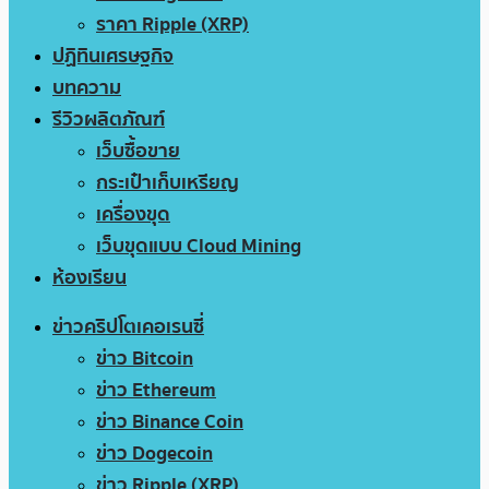
ราคา Ripple (XRP)
ปฏิทินเศรษฐกิจ
บทความ
รีวิวผลิตภัณฑ์
เว็บซื้อขาย
กระเป๋าเก็บเหรียญ
เครื่องขุด
เว็บขุดแบบ Cloud Mining
ห้องเรียน
ข่าวคริปโตเคอเรนซี่
ข่าว Bitcoin
ข่าว Ethereum
ข่าว Binance Coin
ข่าว Dogecoin
ข่าว Ripple (XRP)