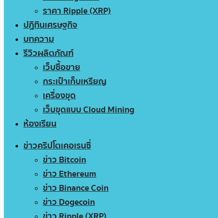
ราคา Ripple (XRP)
ปฏิทินเศรษฐกิจ
บทความ
รีวิวผลิตภัณฑ์
เว็บซื้อขาย
กระเป๋าเก็บเหรียญ
เครื่องขุด
เว็บขุดแบบ Cloud Mining
ห้องเรียน
ข่าวคริปโตเคอเรนซี่
ข่าว Bitcoin
ข่าว Ethereum
ข่าว Binance Coin
ข่าว Dogecoin
ข่าว Ripple (XRP)