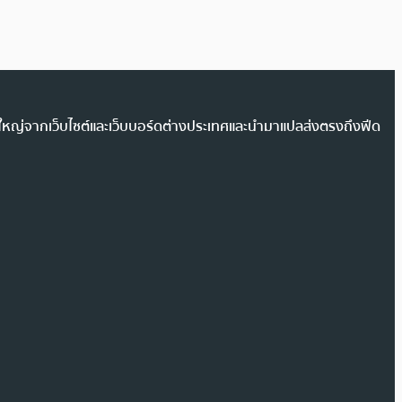
วนใหญ่จากเว็บไซต์และเว็บบอร์ดต่างประเทศและนำมาแปลส่งตรงถึงฟีด